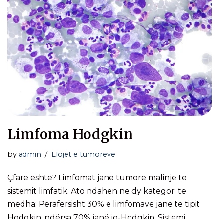
Limfoma Hodgkin
by
admin
Llojet e tumoreve
Çfarë është? Limfomat janë tumore malinje të
sistemit limfatik. Ato ndahen në dy kategori të
mëdha: Përafërsisht 30% e limfomave janë të tipit
Hodgkin, ndërsa 70% janë jo-Hodgkin. Sistemi