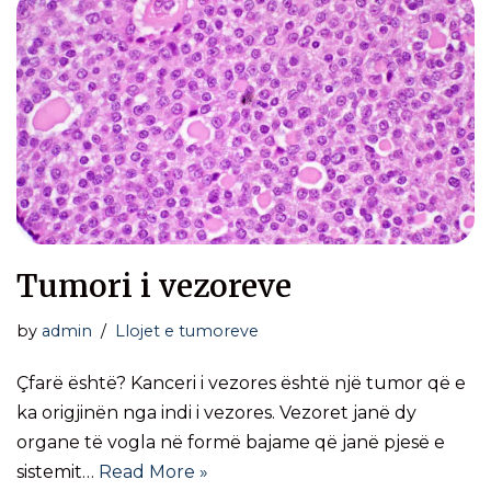
Tumori i vezoreve
by
admin
Llojet e tumoreve
Çfarë është? Kanceri i vezores është një tumor që e
ka origjinën nga indi i vezores. Vezoret janë dy
organe të vogla në formë bajame që janë pjesë e
sistemit…
Read More »