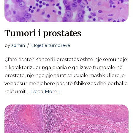
Tumori i prostates
by
admin
Llojet e tumoreve
Çfarë është? Kanceri i prostatës është një sëmundje
e karakterizuar nga prania e qelizave tumorale në
prostatë, një nga gjëndrat seksuale mashkullore, e
vendosur menjëherë poshtë fshikëzës dhe përballë
rektumit.…
Read More »