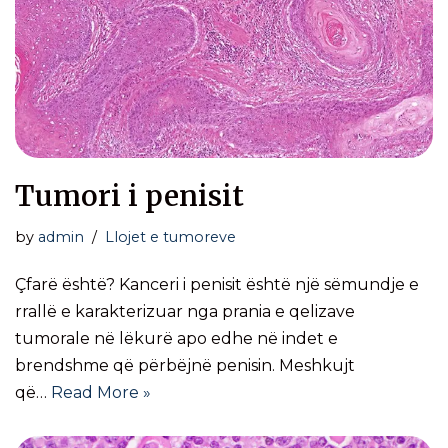
Tumori i penisit
by
admin
Llojet e tumoreve
Çfarë është? Kanceri i penisit është një sëmundje e
rrallë e karakterizuar nga prania e qelizave
tumorale në lëkurë apo edhe në indet e
brendshme që përbëjnë penisin. Meshkujt
që…
Read More »