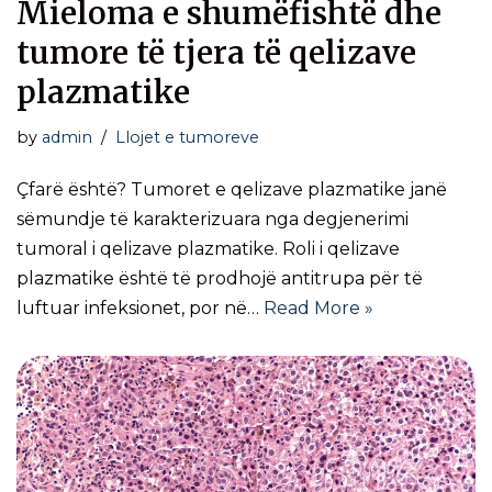
Mieloma e shumëfishtë dhe
tumore të tjera të qelizave
plazmatike
by
admin
Llojet e tumoreve
Çfarë është? Tumoret e qelizave plazmatike janë
sëmundje të karakterizuara nga degjenerimi
tumoral i qelizave plazmatike. Roli i qelizave
plazmatike është të prodhojë antitrupa për të
luftuar infeksionet, por në…
Read More »