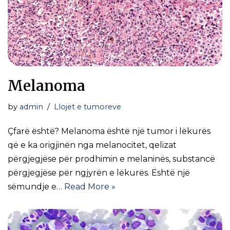
Melanoma
by
admin
Llojet e tumoreve
Çfarë është? Melanoma është një tumor i lëkurës
që e ka origjinën nga melanocitet, qelizat
përgjegjëse për prodhimin e melaninës, substancë
përgjegjëse për ngjyrën e lëkurës. Është një
sëmundje e…
Read More »