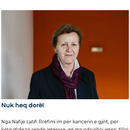
Nuk heq dorë!
Nga Nafije Latifi Rrëfimi im për kancerin e gjirit, për
këtë sfidë të rëndë jetësore, që ma ndryshoi jetën, filloi