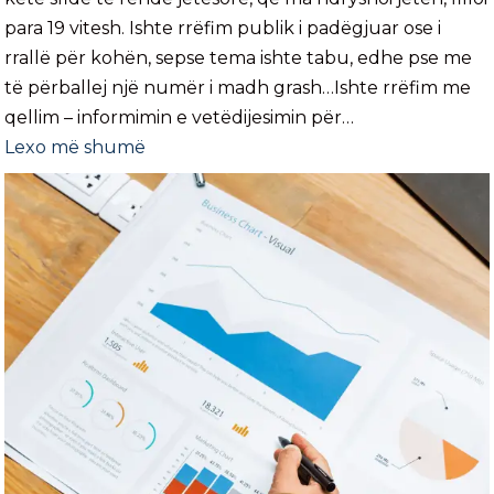
para 19 vitesh. Ishte rrëfim publik i padëgjuar ose i
rrallë për kohën, sepse tema ishte tabu, edhe pse me
të përballej një numër i madh grash…Ishte rrëfim me
qellim – informimin e vetëdijesimin për…
Lexo më shumë