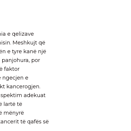
nia e qelizave
isin. Meshkujt që
ën e tyre kanë një
ë panjohura, por
ë faktor
ë ngecjen e
ekt kancerogjen.
inspektim adekuat
 lartë të
në mënyrë
kancerit të qafës së