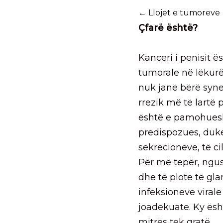
← Llojet e tumoreve
Çfarë është?
Kanceri i penisit ë
tumorale në lëkur
nuk janë bërë synet
rrezik më të lartë
është e pamohueshm
predispozues, duk
sekrecioneve, të ci
Për më tepër, ngus
dhe të plotë të gla
infeksioneve viral
joadekuate. Ky është
mitrës tek gratë.