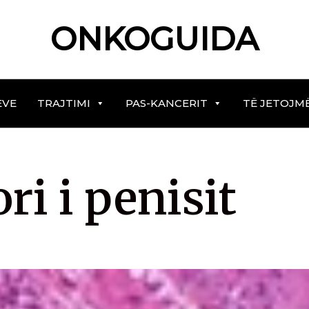
ONKOGUIDA
EVE
TRAJTIMI
PAS-KANCERIT
TË JETOJM
i i penisit