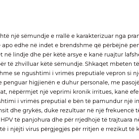
shtë një sëmundje e rrallë e karakterizuar nga pra
ë apo edhe në indet e brendshme që përbëjnë pen
 në lindje dhe për këtë arsye e kanë ruajtur lafsh
 për të zhvilluar këtë sëmundje. Shkaqet mbeten t
e se ngushtimi i vrimës preputiale vepron si nj
e penguar higjienën e duhur personale, me pasoj
lat, nëpërmjet një veprimi kronik irritues, kanë ef
htimi i vrimës preputial e bën të pamundur një 
nsit dhe grykës, duke rezultuar në një frekuencë të
e HPV të panjohura dhe për rrjedhojë të trajtuara 
 i njëjti virus përgjegjës për rritjen e rrezikut të 