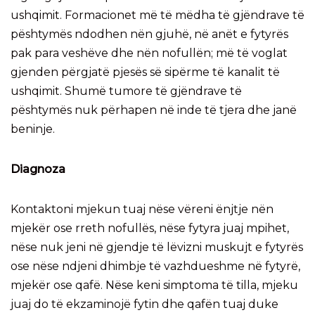
ushqimit. Formacionet më të mëdha të gjëndrave të
pështymës ndodhen nën gjuhë, në anët e fytyrës
pak para veshëve dhe nën nofullën; më të voglat
gjenden përgjatë pjesës së sipërme të kanalit të
ushqimit. Shumë tumore të gjëndrave të
pështymës nuk përhapen në inde të tjera dhe janë
beninje.
Diagnoza
Kontaktoni mjekun tuaj nëse vëreni ënjtje nën
mjekër ose rreth nofullës, nëse fytyra juaj mpihet,
nëse nuk jeni në gjendje të lëvizni muskujt e fytyrës
ose nëse ndjeni dhimbje të vazhdueshme në fytyrë,
mjekër ose qafë. Nëse keni simptoma të tilla, mjeku
juaj do të ekzaminojë fytin dhe qafën tuaj duke