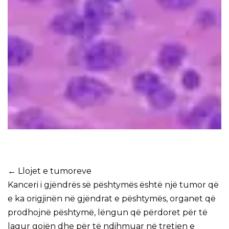
← Llojet e tumoreve
Kanceri i gjëndrës së pështymës është një tumor që
e ka origjinën në gjëndrat e pështymës, organet që
prodhojnë pështymë, lëngun që përdoret për të
lagur gojën dhe për të ndihmuar në tretjen e