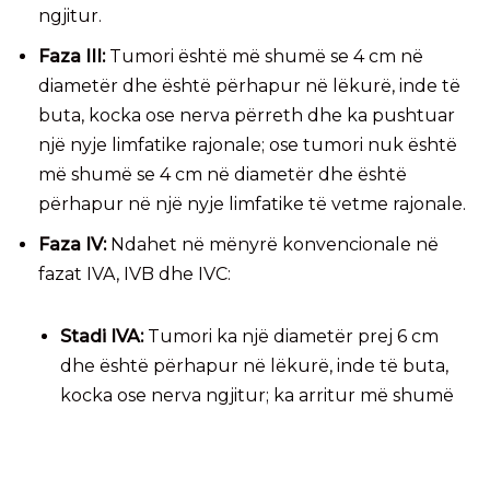
ngjitur.
Faza III:
Tumori është më shumë se 4 cm në
diametër dhe është përhapur në lëkurë, inde të
buta, kocka ose nerva përreth dhe ka pushtuar
një nyje limfatike rajonale; ose tumori nuk është
më shumë se 4 cm në diametër dhe është
përhapur në një nyje limfatike të vetme rajonale.
Faza IV:
Ndahet në mënyrë konvencionale në
fazat IVA, IVB dhe IVC:
Stadi IVA:
Tumori ka një diametër prej 6 cm
dhe është përhapur në lëkurë, inde të buta,
kocka ose nerva ngjitur; ka arritur më shumë
se një nyje limfatike, por nuk ka pushtuar
organet e tjera.