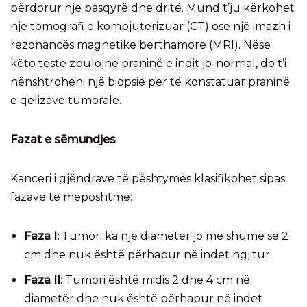
përdorur një pasqyrë dhe dritë. Mund t’ju kërkohet
një tomografi e kompjuterizuar (CT) ose një imazh i
rezonancës magnetike bërthamore (MRI). Nëse
këto teste zbulojnë praninë e indit jo-normal, do t’i
nënshtroheni një biopsie për të konstatuar praninë
e qelizave tumorale.
Fazat e sëmundjes
Kanceri i gjëndrave të pështymës klasifikohet sipas
fazave të mëposhtme:
Faza I:
Tumori ka një diametër jo më shumë se 2
cm dhe nuk është përhapur në indet ngjitur.
Faza II:
Tumori është midis 2 dhe 4 cm në
diametër dhe nuk është përhapur në indet