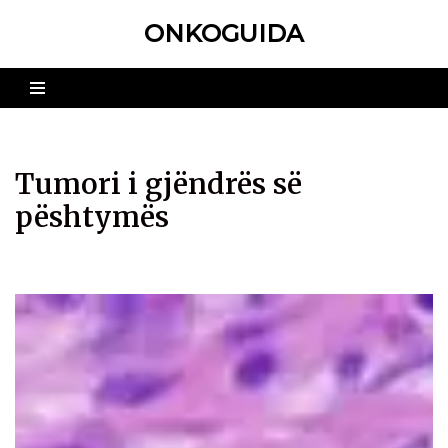
ONKOGUIDA
Skip
to
content
Tumori i gjëndrës së
pështymës