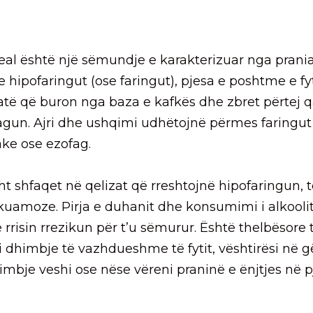
eal është një sëmundje e karakterizuar nga prania
 hipofaringut (ose faringut), pjesa e poshtme e fyt
jatë që buron nga baza e kafkës dhe zbret përtej q
un. Ajri dhe ushqimi udhëtojnë përmes faringut p
ake ose ezofag.
 shfaqet në qelizat që rreshtojnë hipofaringun, t
skuamoze. Pirja e duhanit dhe konsumimi i alkooli
rrisin rrezikun për t’u sëmurur. Është thelbësore 
i dhimbje të vazhdueshme të fytit, vështirësi në gë
dhimbje veshi ose nëse vëreni praninë e ënjtjes në