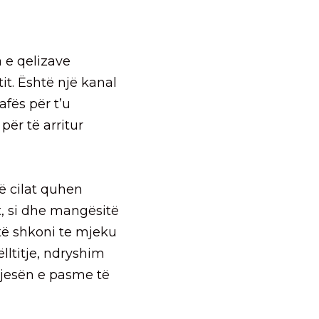
 e qelizave
it. Është një kanal
afës për t’u
ër të arritur
ë cilat quhen
t, si dhe mangësitë
të shkoni te mjeku
lltitje, ndryshim
 pjesën e pasme të