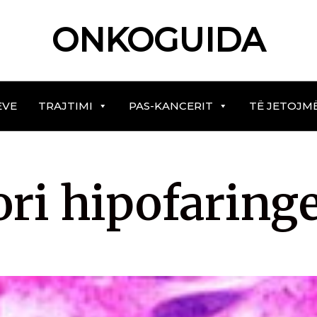
ONKOGUIDA
EVE
TRAJTIMI
PAS-KANCERIT
TË JETOJM
i hipofaringe