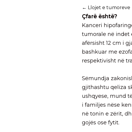
← Llojet e tumoreve
Çfarë është?
Kanceri hipofaring
tumorale në indet e
afërsisht 12 cm i g
bashkuar me ezofag
respektivisht në tr
Sëmundja zakonisht
gjithashtu qeliza 
ushqyese, mund të 
i familjes nëse ken
në tonin e zërit, 
gojës ose fytit.